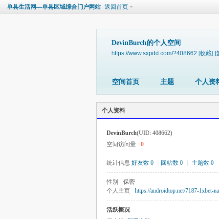
单县生活网—单县区域综合门户网站
返回首页
DevinBurch的个人空间
https://www.sxpdd.com/?408662
[收藏]
[
空间首页
主题
个人资
个人资料
DevinBurch
(UID: 408662)
空间访问量
0
统计信息
好友数 0
|
回帖数 0
|
主题数 0
性别
保密
个人主页
https://androidtop.net/7187-1xbet-n
活跃概况