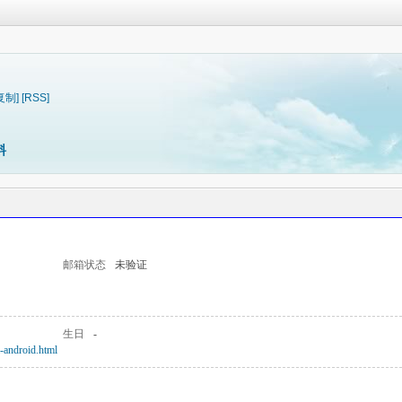
复制]
[RSS]
料
邮箱状态
未验证
生日
-
a-android.html